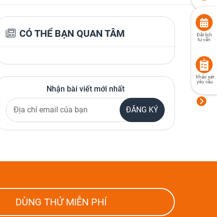
CÓ THỂ BẠN QUAN TÂM
Đặt lịch
tư vấn
Khảo sát
yêu cầu
Nhận bài viết mới nhất
ĐĂNG KÝ
DÙNG THỬ MIỄN PHÍ