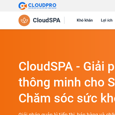
CloudSPA
Khó khăn
Lợi ích
CloudSPA - Giải 
thông minh cho S
Chăm sóc sức kh
Giải pháp quản lý tiếp thị, bán hàng và c