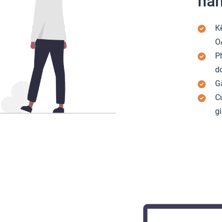
hà
Kế
O
P
d
G
C
g