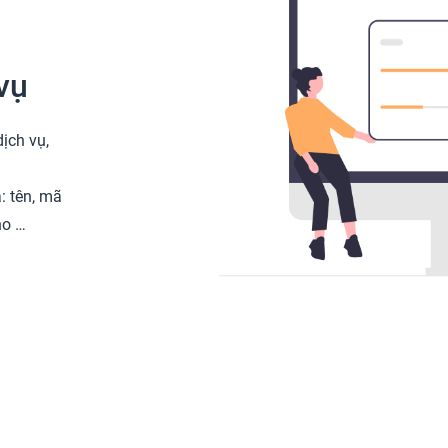
vụ
ịch vụ,
: tên, mã
ho …