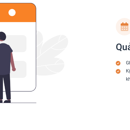
Quả
G
K
k