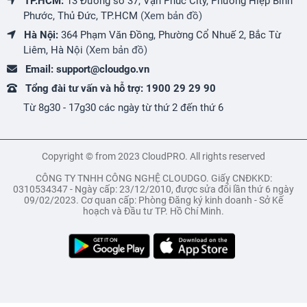
TP.HCM:
13 Đường số 37, Vạn Phúc City, Phường Hiệp Bình
Phước, Thủ Đức, TP.HCM
(Xem bản đồ)
Hà Nội:
364 Phạm Văn Đồng, Phường Cổ Nhuế 2, Bắc Từ
Liêm, Hà Nội
(Xem bản đồ)
Email:
support@cloudgo.vn
Tổng đài tư vấn và hỗ trợ:
1900 29 29 90
Từ 8g30 - 17g30 các ngày từ thứ 2 đến thứ 6
Copyright © from 2023 CloudPRO. All rights reserved
CÔNG TY TNHH CÔNG NGHỆ CLOUDGO. Giấy CNĐKKD:
0310534347 - Ngày cấp: 23/12/2010, được sửa đổi lần thứ 6 ngày
09/02/2023. Cơ quan cấp: Phòng Đăng ký kinh doanh - Sở Kế
hoạch và Đầu tư TP. Hồ Chí Minh.