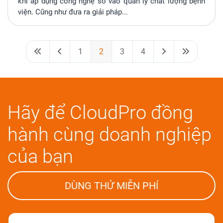
khi áp dụng công nghệ số vào quản lý chất lượng bệnh
viện. Cũng như đưa ra giải pháp...
1
2
3
4
Hãy để CloudPro đồng
hành cùng doanh nghiệp
của bạn
DÙNG THỬ MIỄN PHÍ